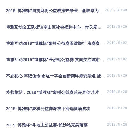
2019 / 10 / 30
2019“博雅杯”自贡麻将公益赛预热来袭，赢取华为手机大奖！
2019 / 9 / 26
博雅互动义工队探访南山区社会福利中心，带关爱走进夕阳生活
2019 / 9 / 02
博雅互动2019“博雅杯”象棋公益赛圆满举行 决赛赛事回顾
2019 / 9 / 02
博雅互动2019“博雅杯”长沙站公益赛 共同关注城市环境
2019 / 8 / 29
不忘初心 牢记使命|市红十字会创新网络筹资渠道 携手博雅互动开展象棋公益赛
2019 / 8 / 28
将帅集结，2019“博雅杯”象棋公益赛总决赛倒计时开启
2019 / 8 / 28
2019“博雅杯”象棋公益赛海线下海选圆满成功
2019 / 8 / 28
2019“博雅杯”斗地主公益赛-长沙站完美落幕