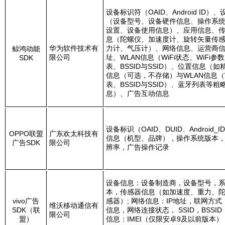
设备标识符（OAID、Android ID）
（设备型号、设备硬件信息、操作系
设置、设备使用信息）、应用信息、
息（陀螺仪、加速度计、旋转矢量传
华为软件技术有
力计、气压计）、网络信息、运营商信
鲸鸿动能
限公司
址、WLAN信息（WiFi状态、WiFi参数
SDK
表、BSSID与SSID）、位置信息（如
信息（可选，不存储）与WLAN信息（W
表、BSSID与SSID）、蓝牙列表等粗
息）、广告互动信息
设备标识（OAID、DUID、Android_
OPPO
联盟
广东欢太科技有
信息（机型、品牌），操作系统版本
广告SDK
限公司
辨率，广告操作记录
设备信息：设备制造商，设备型号，
本，传感器信息（如加速度、重力、
vivo
广告
感器）;
网络信息：IP地址，联网方式
维沃移动通信有
SDK（联
信息，网络连接状态， SSID，BSSI
限公司
盟）
信息：IMEI（仅限安卓9及以前版本），