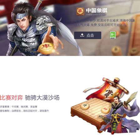
酒逢知己千杯少,棋遇对手古难求.博雅中国象
棋人气火爆,免费,安装后即可开始游戏.
点击